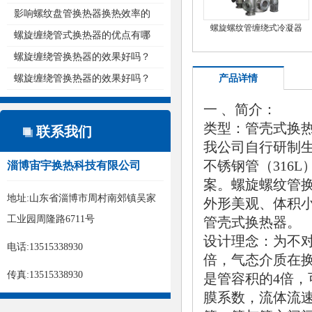
热...
影响螺纹盘管换热器换热效率的
螺旋螺纹管缠绕式冷凝器
原...
螺旋缠绕管式换热器的优点有哪
些...
螺旋缠绕管换热器的效果好吗？
螺旋缠绕管换热器的效果好吗？
产品详情
一 、简介：
类型：管壳式换
联系我们
我公司自行研制生
不锈钢管（316
淄博宙宇换热科技有限公司
案。螺旋螺纹管
地址:山东省淄博市周村南郊镇吴家
外形美观、体积
工业园周隆路6711号
管壳式换热器。
设计理念：为不对
电话:13515338930
倍，气态介质在
传真:13515338930
是管容积的4倍
膜系数，流体流速一