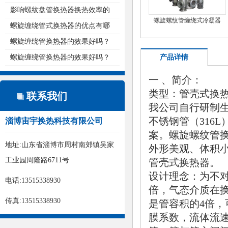
热...
影响螺纹盘管换热器换热效率的
螺旋螺纹管缠绕式冷凝器
原...
螺旋缠绕管式换热器的优点有哪
些...
螺旋缠绕管换热器的效果好吗？
螺旋缠绕管换热器的效果好吗？
产品详情
一 、简介：
类型：管壳式换
联系我们
我公司自行研制生
不锈钢管（316
淄博宙宇换热科技有限公司
案。螺旋螺纹管
地址:山东省淄博市周村南郊镇吴家
外形美观、体积
工业园周隆路6711号
管壳式换热器。
设计理念：为不对
电话:13515338930
倍，气态介质在
传真:13515338930
是管容积的4倍
膜系数，流体流速一