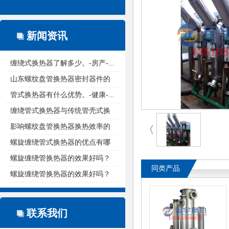
新闻资讯
缠绕式换热器了解多少。-房产-...
山东螺纹盘管换热器密封器件的
重...
管式换热器有什么优势。-健康-...
缠绕管式换热器与传统管壳式换
热...
影响螺纹盘管换热器换热效率的
〈
原...
螺旋缠绕管式换热器的优点有哪
些...
螺旋缠绕管换热器的效果好吗？
同类产品
螺旋缠绕管换热器的效果好吗？
联系我们