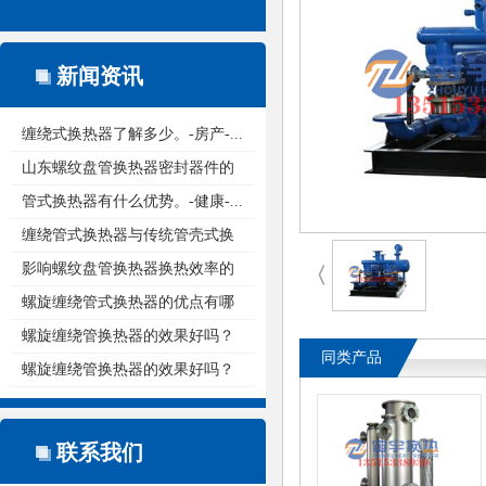
新闻资讯
缠绕式换热器了解多少。-房产-...
山东螺纹盘管换热器密封器件的
重...
管式换热器有什么优势。-健康-...
缠绕管式换热器与传统管壳式换
热...
影响螺纹盘管换热器换热效率的
〈
原...
螺旋缠绕管式换热器的优点有哪
些...
螺旋缠绕管换热器的效果好吗？
同类产品
螺旋缠绕管换热器的效果好吗？
联系我们